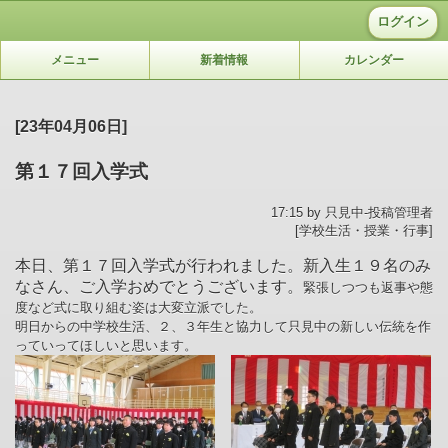
ログイン
メニュー
新着情報
カレンダー
[23年04月06日]
第１７回入学式
17:15 by 只見中-投稿管理者
[学校生活・授業・行事]
本日、第１７回入学式が行われました。新入生１９名のみ
なさん、ご入学おめでとうございます。
緊張しつつも返事や態
度など式に取り組む姿は大変立派でした。
明日からの中学校生活、２、３年生と協力して只見中の新しい伝統を作
っていってほしいと思います。