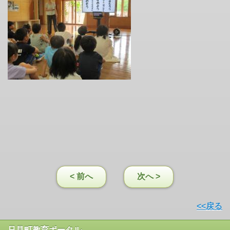
< 前へ
次へ >
<<戻る
只見町教育ポータル