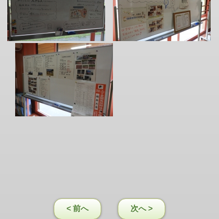
< 前へ
次へ >