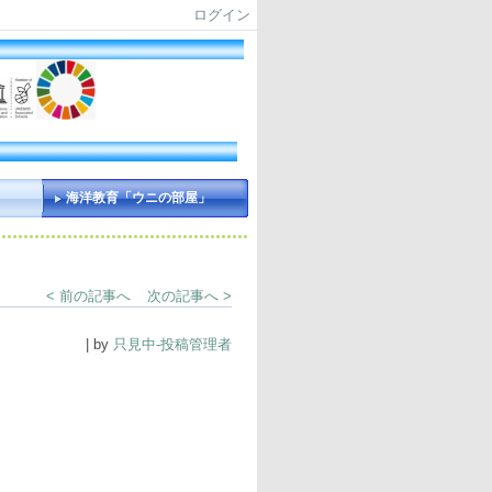
ログイン
海洋教育「ウニの部屋」
< 前の記事へ
次の記事へ >
| by
只見中-投稿管理者